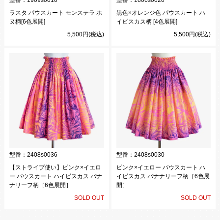
型番：
1909s0010
型番：
1806s0020
ラスタ パウスカート モンステラ ホ
黒色×オレンジ色 パウスカート ハ
ヌ柄[6色展開]
イビスカス柄 [4色展開]
5,500円(税込)
5,500円(税込)
型番：
2408s0036
型番：
2408s0030
【ストライプ使い】ピンク×イエロ
ピンク×イエロー パウスカート ハ
ー パウスカート ハイビスカス バナ
イビスカス バナナリーフ柄［6色展
ナリーフ柄［6色展開］
開］
SOLD OUT
SOLD OUT