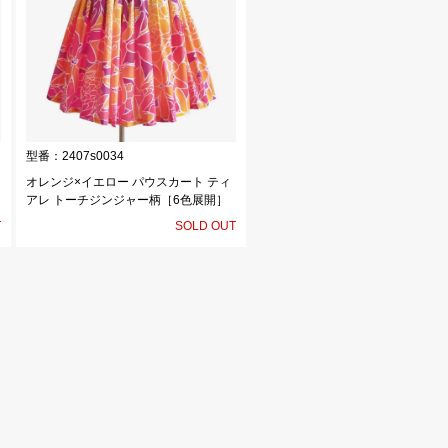
型番：
2407s0034
オレンジ×イエロー パウスカート ティ
アレ トーチジンジャー柄［6色展開］
T
SOLD OUT