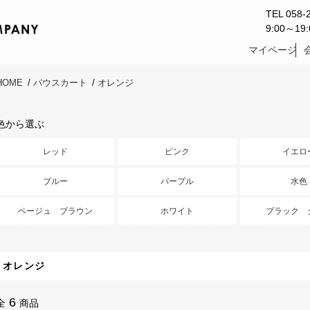
TEL 058-
9:00～1
マイページ
HOME
/
パウスカート
/
オレンジ
色から選ぶ
レッド
ピンク
イエロ
ブルー
パープル
水色
ベージュ ブラウン
ホワイト
ブラック 
オレンジ
6
全
商品