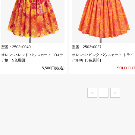
型番：
2503s0040
型番：
2503s0027
オレンジ×レッド パウスカート プロテ
オレンジ×ピンク パウスカート トライ
ア柄［5色展開］
バル柄［5色展開］
5,500円(税込)
SOLD OU
<
1
>