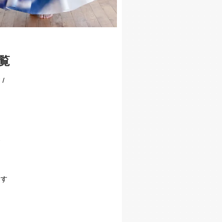
覧
/
す
ます
に