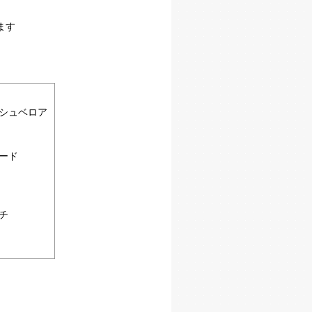
ます
シュベロア
ード
チ