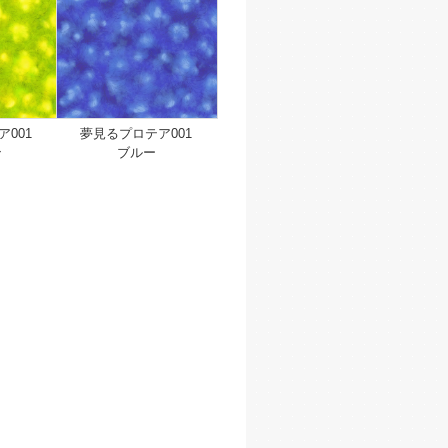
001
夢見るプロテア001
ン
ブルー