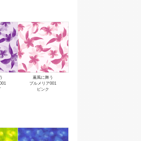
】
う
薫風に舞う
01
プルメリア001
プ
ピンク