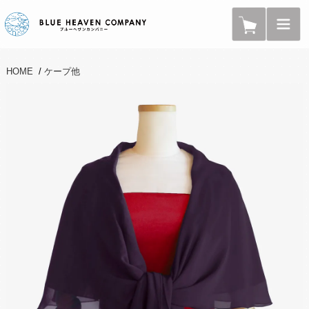
HOME
/
ケープ他