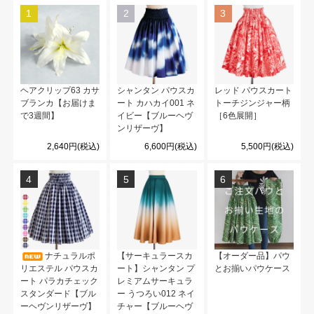
1
2
3
ヘアクリップ63 カサ
シャンタン パウスカ
レッド パウスカート
ブランカ【お届けま
ート カハカイ001 ネ
トーチジンジャー柄
で3週間】
イビー【ブルーヘヴ
［6色展開］
ンリザーヴ】
2,640円(税込)
6,600円(税込)
5,500円(税込)
4
5
6
ナチュラルポ
【サーキュラースカ
【オーダー品】パウ
リエステル パウスカ
ート】シャンタン プ
とお揃いパウケース
ート パラカチェック
レミアムサーキュラ
スタンダード【ブル
ー うつろい012 ネイ
ーヘヴンリザーヴ】
チャー【ブルーヘヴ