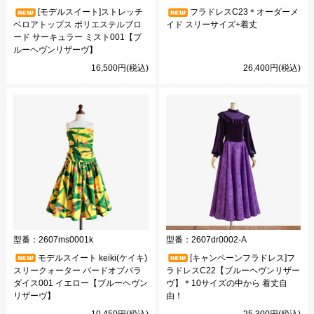
[モデルスイート]ストレッチ
フラドレスC23＊オーダーメ
ベロアトップス ポリエステルブロ
イド スリーサイズ+着丈
ード サーキュラー ミスト001【ブ
ルーヘヴンリザーヴ】
16,500円(税込)
26,400円(税込)
型番：
2607ms0001k
型番：
2607dr0002-A
モデルスイート keiki(ケイキ)
[キャンペーンフラドレス]フ
スリークォーター バードオブパラ
ラドレスC22【ブルーヘヴンリザー
ダイス001 イエロー【ブルーヘヴン
ヴ】＊10サイズの中から 着丈自
リザーヴ】
由！
10,450円(税込)
25,300円(税込)