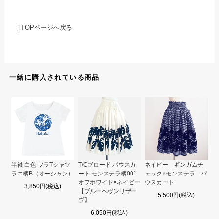
├
TOPページへ戻る
一緒に購入されている商品
半袖 白色 フラTシャツ
T/Cブロード パウスカ
ネイビー ギンガムチ
ラニ柄B（オーシャン）
ート モンステラ柄001
ェック×モンステラ パ
オフホワイト×ネイビー
ウスカート
3,850円(税込)
【ブルーヘヴンリザー
5,500円(税込)
ヴ】
6,050円(税込)