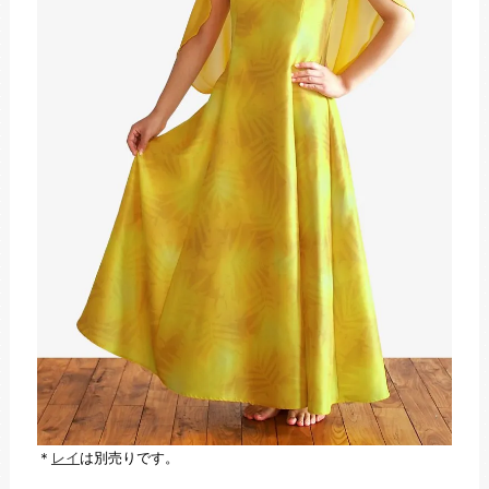
＊
レイ
は別売りです。