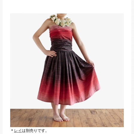
＊
レイ
は別売りです。