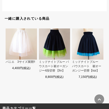
一緒に購入されている商品
パニエ 3サイズ展開!!
ミッドナイトブルー パ
ミッドナイトブルー
ウスカート裾オーガン
パウスカート 裾オー
4,400円(税込)
ジー4段切替 【fin】
ガンジー切替【kai】
8,800円(税込)
7,150円(税込)
商品カテゴリー一覧