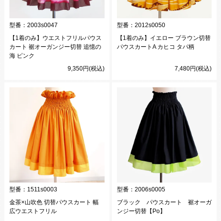
型番：
2003s0047
型番：
2012s0050
【1着のみ】ウエストフリルパウス
【1着のみ】イエロー ブラウン切替
カート 裾オーガンジー切替 追憶の
パウスカートA カヒコ タパ柄
海 ピンク
9,350円(税込)
7,480円(税込)
型番：
1511s0003
型番：
2006s0005
金茶×山吹色 切替パウスカート 幅
ブラック パウスカート 裾オーガ
広ウエストフリル
ンジー切替【Po】