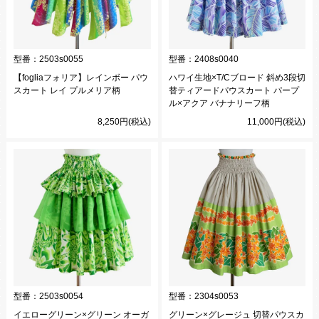
型番：
2503s0055
型番：
2408s0040
【fogliaフォリア】レインボー パウ
ハワイ生地×T/Cブロード 斜め3段切
スカート レイ プルメリア柄
替ティアードパウスカート パープ
ル×アクア バナナリーフ柄
8,250円(税込)
11,000円(税込)
型番：
2503s0054
型番：
2304s0053
イエローグリーン×グリーン オーガ
グリーン×グレージュ 切替パウスカ