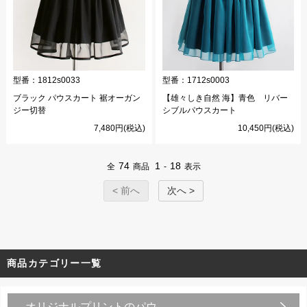
型番：
1812s0033
型番：
1712s0003
ブラック パウスカート 裾オーガン
【雄々しき自然 海】青色 リバー
ジー切替
シブルパウスカート
7,480円(税込)
10,450円(税込)
74
1
18
全
商品
-
表示
< 前へ
次へ >
商品カテゴリー一覧
オリジナルプリントのパウ