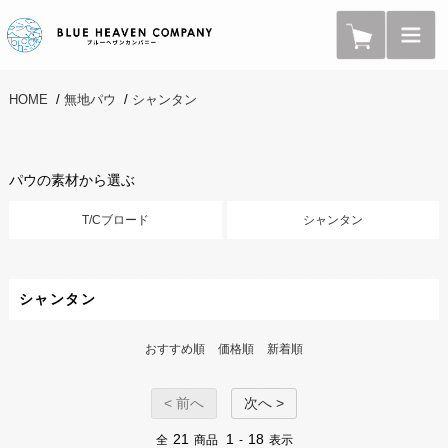
HOME
/
無地パウ
/
シャンタン
パウの素材から選ぶ
T/Cブロード
シャンタン
シャンタン
おすすめ順
価格順
新着順
< 前へ
次へ >
21
1
18
全
商品
-
表示