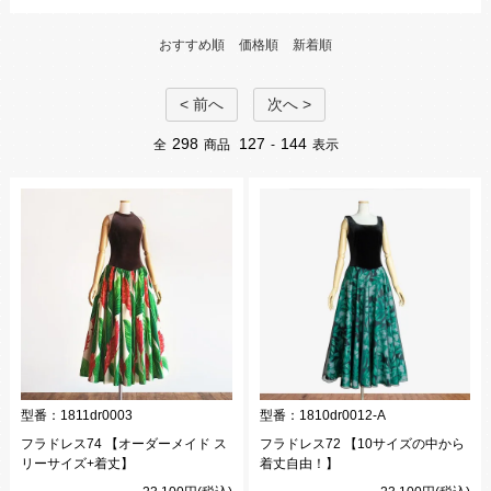
おすすめ順
価格順
新着順
< 前へ
次へ >
298
127
144
全
商品
-
表示
型番：
1811dr0003
型番：
1810dr0012-A
フラドレス74 【オーダーメイド ス
フラドレス72 【10サイズの中から
リーサイズ+着丈】
着丈自由！】