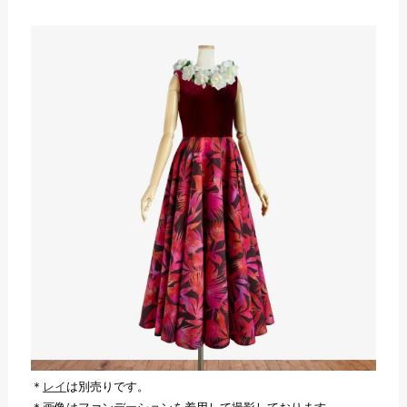
＊
レイ
は別売りです。