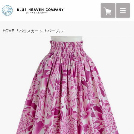
HOME
/
パウスカート
/
パープル